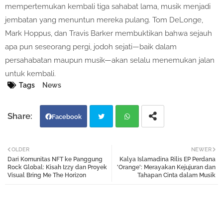
mempertemukan kembali tiga sahabat lama, musik menjadi
jembatan yang menuntun mereka pulang.
Tom DeLonge,
Mark Hoppus, dan Travis Barker
membuktikan bahwa sejauh
apa pun seseorang pergi, jodoh sejati—baik dalam
persahabatan maupun musik—akan selalu menemukan jalan
untuk kembali.
Tags
News
Facebook
Twi
Wh
OLDER
NEWER
Dari Komunitas NFT ke Panggung
Kalya Islamadina Rilis EP Perdana
tter
atsa
Rock Global: Kisah Izzy dan Proyek
'Orange': Merayakan Kejujuran dan
Visual Bring Me The Horizon
Tahapan Cinta dalam Musik
pp