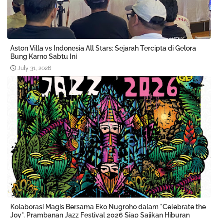
Aston Villa vs Indonesia All Stars: Sejarah Tercipta di Gelora
Bung Karno Sabtu Ini
July 31, 2026
Kolaborasi Magis Bersama Eko Nugroho dalam "Celebrate the
Joy", Prambanan Jazz Festival 2026 Siap Sajikan Hiburan