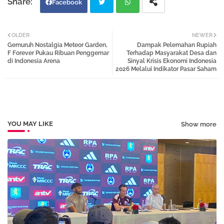
Facebook
Twi
Wh
OLDER
NEWER
Gemuruh Nostalgia Meteor Garden,
Dampak Pelemahan Rupiah
tter
atsa
F Forever Pukau Ribuan Penggemar
Terhadap Masyarakat Desa dan
di Indonesia Arena
Sinyal Krisis Ekonomi Indonesia
2026 Melalui Indikator Pasar Saham
pp
YOU MAY LIKE
Show more