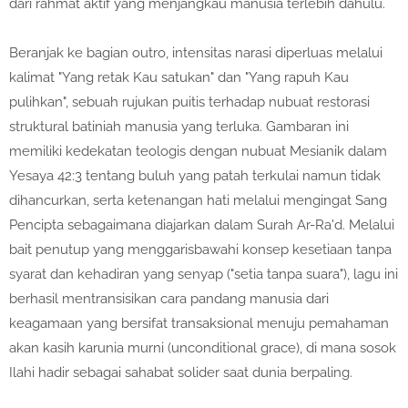
dari rahmat aktif yang menjangkau manusia terlebih dahulu.
Beranjak ke bagian outro, intensitas narasi diperluas melalui
kalimat "Yang retak Kau satukan" dan "Yang rapuh Kau
pulihkan", sebuah rujukan puitis terhadap nubuat restorasi
struktural batiniah manusia yang terluka. Gambaran ini
memiliki kedekatan teologis dengan nubuat Mesianik dalam
Yesaya 42:3 tentang buluh yang patah terkulai namun tidak
dihancurkan, serta ketenangan hati melalui mengingat Sang
Pencipta sebagaimana diajarkan dalam Surah Ar-Ra'd. Melalui
bait penutup yang menggarisbawahi konsep kesetiaan tanpa
syarat dan kehadiran yang senyap ("setia tanpa suara"), lagu ini
berhasil mentransisikan cara pandang manusia dari
keagamaan yang bersifat transaksional menuju pemahaman
akan kasih karunia murni (unconditional grace), di mana sosok
Ilahi hadir sebagai sahabat solider saat dunia berpaling.