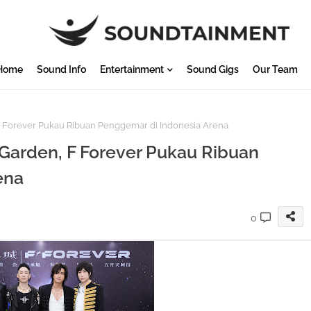
Home
Sound Info
Entertainment
Sound Gigs
Our Team
 Forever Pukau Ribuan Penggemar di Indonesia Arena
Garden, F Forever Pukau Ribuan
ena
0