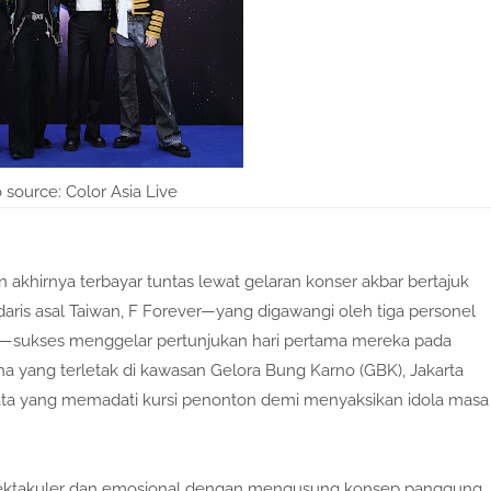
 source: Color Asia Live
akhirnya terbayar tuntas lewat gelaran konser akbar bertajuk
aris asal Taiwan, F Forever—yang digawangi oleh tiga personel
 Wu—sukses menggelar pertunjukan hari pertama mereka pada
 yang terletak di kawasan Gelora Bung Karno (GBK), Jakarta
 mata yang memadati kursi penonton demi menyaksikan idola masa
 spektakuler dan emosional dengan mengusung konsep panggung