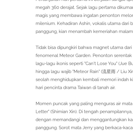
megah 360 derajat. Sejak lagu pertama dikuma
magis yang membawa ingatan penonton melomp
milenium. Kehadiran Ashin, vokalis utama dari 
panggung, kian menambah kemeriahan malam y
Tidak bisa dipungkiri bahwa magnet utama dari 
fenomenal Meteor Garden. Penonton serentak b
lagu-lagu ikonis seperti "Can't Lose You" (Jue B
hingga lagu wajib "Meteor Rain" (流星雨 / Liu Xi
seolah menghidupkan kembali memori indah kis
hari pencinta drama Taiwan di tanah air.
Momen puncak yang paling menguras air mata t
Letter" (Shimian Xin). Di tengah penampilanny
dengan memandangi dan menggantungkan kalung
panggung. Sorot mata Jerry yang berkaca-ka