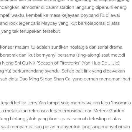
ndangkan, atmosfer di dalam stadion langsung dipenuhi energi
ati waktu, kembali ke masa kejayaan boyband F4 di awal
band rock legendaris Mayday yang ikut berkolaborasi di atas
ang tak terlupakan tersebut.
konser malam itu adalah suntikan nostalgia dari serial drama
ersorak dan ikut bernyanyi bersama (sing-along) saat melodi
u Neng Shi Qu Ni), "Season of Fireworks" (Yan Huo De Ji Jie),
ng Yu) berkumandang syahdu. Setiap bait lirik yang dibawakan
ah cinta Dao Ming Si dan Shan Cai yang pernah menemani hari-
erjadi ketika Jerry Yan tampil solo membawakan lagu "Insomnia
a, ia melakukan rekreasi adegan emosional dari Meteor Garden
 bintang jatuh yang ikonis pada sebuah teleskop di atas
ca saat menyampaikan pesan menyentuh langsung menyebarkan