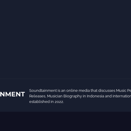
Soundtainment is an online media that discusses Music P
Releases, Musician Biography in Indonesia and internation
established in 2022.
um Blogger Templates