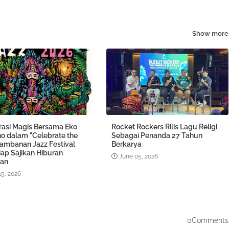
Show more
rasi Magis Bersama Eko
Rocket Rockers Rilis Lagu Religi
o dalam "Celebrate the
Sebagai Penanda 27 Tahun
rambanan Jazz Festival
Berkarya
iap Sajikan Hiburan
June 05, 2026
an
15, 2026
0Comments