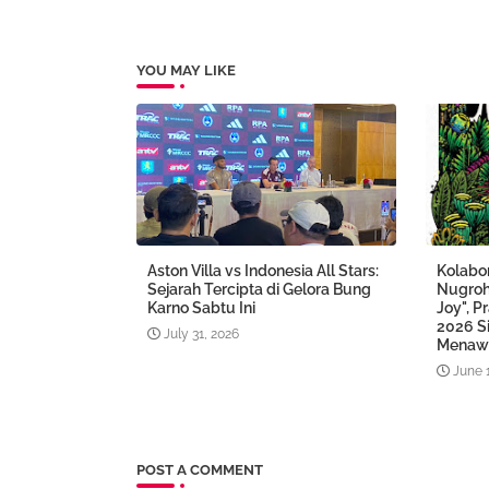
YOU MAY LIKE
Aston Villa vs Indonesia All Stars:
Kolabo
Sejarah Tercipta di Gelora Bung
Nugroh
Karno Sabtu Ini
Joy", P
2026 S
July 31, 2026
Menaw
June 
POST A COMMENT