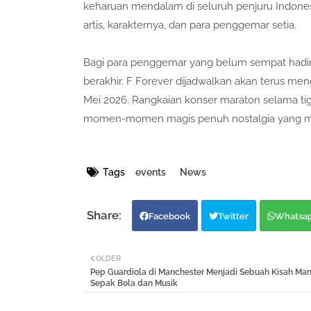
keharuan mendalam di seluruh penjuru Indonesi
artis, karakternya, dan para penggemar setia.
Bagi para penggemar yang belum sempat hadir a
berakhir. F Forever dijadwalkan akan terus m
Mei 2026. Rangkaian konser maraton selama tiga
momen-momen magis penuh nostalgia yang mem
Tags
events
News
Facebook
Twitter
Whatsa
OLDER
Pep Guardiola di Manchester Menjadi Sebuah Kisah Man
Sepak Bola dan Musik