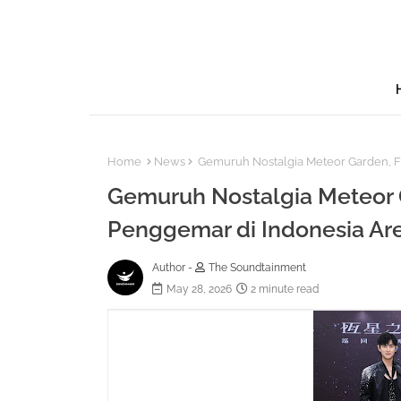
Home
News
Gemuruh Nostalgia Meteor Garden, F
Gemuruh Nostalgia Meteor 
Penggemar di Indonesia Ar
Author -
The Soundtainment
May 28, 2026
2 minute read