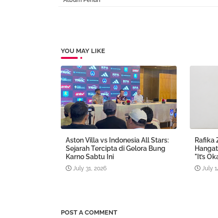
Album Penuh
YOU MAY LIKE
Aston Villa vs Indonesia All Stars:
Rafika 
Sejarah Tercipta di Gelora Bung
Hangat
Karno Sabtu Ini
"It’s Ok
July 31, 2026
July 1
POST A COMMENT