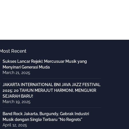
Most Recent
Sukses Lancar Rejeki: Mercusuar Musik yang
Menyinari Generasi Muda
March 21, 2025
JAKARTA INTERNATIONAL BNI JAVA JAZZ FESTIVAL
2025: 20 TAHUN MERAJUT HARMONI, MENGUKIR
SEJARAH BARU!
March 19, 2025
Band Rock Jakarta, Burgundy, Gebrak Industri
Musik dengan Single Terbaru "No Regrets"
April 12, 2025