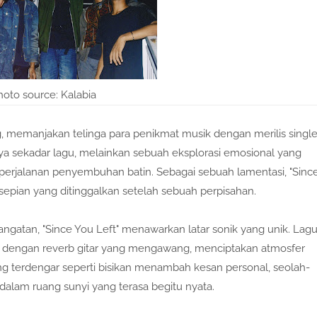
hoto source: Kalabia
, memanjakan telinga para penikmat musik dengan merilis singl
hanya sekadar lagu, melainkan sebuah eksplorasi emosional yang
perjalanan penyembuhan batin. Sebagai sebuah lamentasi, "Sinc
pian yang ditinggalkan setelah sebuah perpisahan.
ngatan, "Since You Left" menawarkan latar sonik yang unik. Lag
s dengan reverb gitar yang mengawang, menciptakan atmosfer
 terdengar seperti bisikan menambah kesan personal, seolah-
lam ruang sunyi yang terasa begitu nyata.