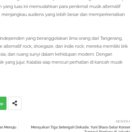
an yang luas ini memudahkan para penikmat musik alternatif
 menjangkau audiens yang lebih besar dan memperkenalkan
 independen yang beranggotakan lima orang dari Tangerang,
lternatif rock, shoegaze, dan indie rock, mereka memiliki lirik
usia, dan ruang sunyi dalam kehidupan modern. Dengan
k yang jujur, Kalabia siap mencuri perhatian di kancah musik
pp
NEWER
an Menuju
Merayakan Tiga Setengah Dekade, Yuni Shara Gelar Konser