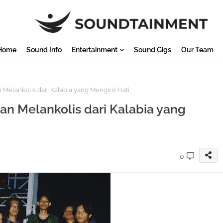
Home
Sound Info
Entertainment
Sound Gigs
Our Team
 Melankolis dari Kalabia yang Mengiris Hati
an Melankolis dari Kalabia yang
0