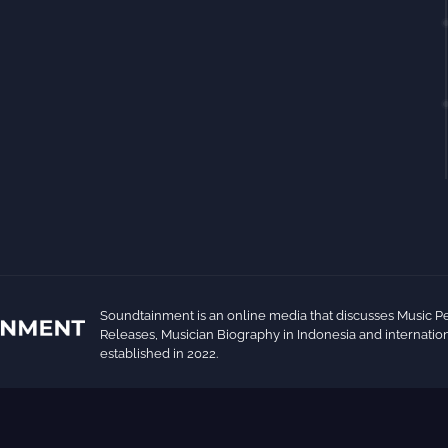
Soundtainment is an online media that discusses Music P
Releases, Musician Biography in Indonesia and internation
established in 2022.
um Blogger Templates