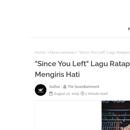
Home
News release
"Since You Left" Lagu Ratapan
"Since You Left" Lagu Ratap
Mengiris Hati
Author -
The Soundtainment
August 20, 2025
2 minute read