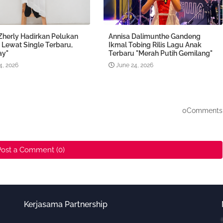
Zherly Hadirkan Pelukan
Annisa Dalimunthe Gandeng
 Lewat Single Terbaru,
Ikmal Tobing Rilis Lagu Anak
ay"
Terbaru "Merah Putih Gemilang"
4, 2026
June 24, 2026
0Comments
Post a Comment (0)
Kerjasama Partnership