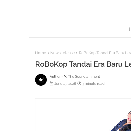
Home
News release
RoBoKop Tandai Era Baru Lew
RoBoKop Tandai Era Baru L
Author -
The Soundtainment
June 15, 2026
3 minute read