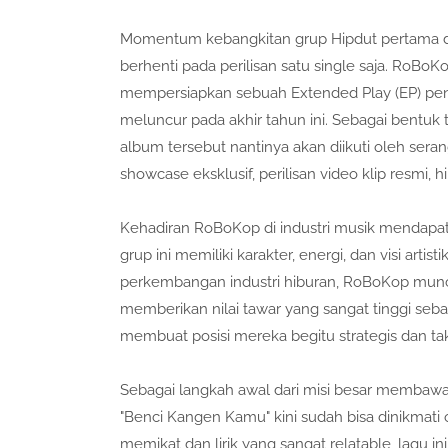
Momentum kebangkitan grup Hipdut pertama dan 
berhenti pada perilisan satu single saja. RoB
mempersiapkan sebuah Extended Play (EP) penuh 
meluncur pada akhir tahun ini. Sebagai bentuk
album tersebut nantinya akan diikuti oleh sera
showcase eksklusif, perilisan video klip resmi,
Kehadiran RoBoKop di industri musik mendapatka
grup ini memiliki karakter, energi, dan visi artis
perkembangan industri hiburan, RoBoKop muncu
memberikan nilai tawar yang sangat tinggi seb
membuat posisi mereka begitu strategis dan tak
Sebagai langkah awal dari misi besar membawa
"Benci Kangen Kamu" kini sudah bisa dinikmati
memikat dan lirik yang sangat relatable, lag