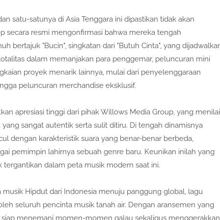
satu-satunya di Asia Tenggara ini dipastikan tidak akan
oKop secara resmi mengonfirmasi bahwa mereka tengah
bertajuk "Bucin", singkatan dari "Butuh Cinta", yang dijadwalka
 totalitas dalam memanjakan para penggemar, peluncuran mini
ngkaian proyek menarik lainnya, mulai dari penyelenggaraan
 hingga peluncuran merchandise eksklusif.
n apresiasi tinggi dari pihak Willows Media Group, yang menilai
tik yang sangat autentik serta sulit ditiru. Di tengah dinamisnya
l dengan karakteristik suara yang benar-benar berbeda,
agai pemimpin lahirnya sebuah genre baru. Keunikan inilah yang
 tergantikan dalam peta musik modern saat ini.
 musik Hipdut dari Indonesia menuju panggung global, lagu
 oleh seluruh pencinta musik tanah air. Dengan aransemen yang
u ini siap menemani momen-momen galau sekaligus menggerakkan