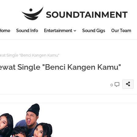
Home
Sound Info
Entertainment
Sound Gigs
Our Team
at Single "Benci Kangen Kamu"
ewat Single "Benci Kangen Kamu"
0