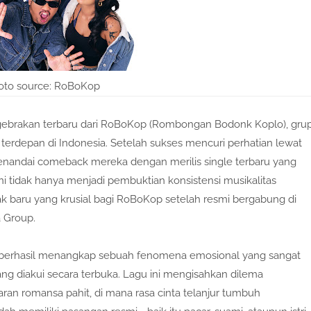
oto source: RoBoKop
h gebrakan terbaru dari RoBoKop (Rombongan Bodonk Koplo), gru
terdepan di Indonesia. Setelah sukses mencuri perhatian lewat
 menandai comeback mereka dengan merilis single terbaru yang
i tidak hanya menjadi pembuktian konsistensi musikalitas
k baru yang krusial bagi RoBoKop setelah resmi bergabung di
 Group.
 berhasil menangkap sebuah fenomena emosional yang sangat
ng diakui secara terbuka. Lagu ini mengisahkan dilema
an romansa pahit, di mana rasa cinta telanjur tumbuh