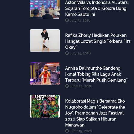
Aston Villa vs Indonesia All Stars:
Sejarah Tercipta di Gelora Bung
Karno Sabtu Ini
July 31, 2026
Rafika Zherly Hadirkan Pelukan
Hangat Lewat Single Terbaru, "It’s
Okay"
July 14, 2026
Annisa Dalimunthe Gandeng
Ikmal Tobing Rilis Lagu Anak
Terbaru "Merah Putih Gemilang"
June 24, 2026
Kolaborasi Magis Bersama Eko
Nugroho dalam "Celebrate the
Joy", Prambanan Jazz Festival
2026 Siap Sajikan Hiburan
Menawan
June 15, 2026