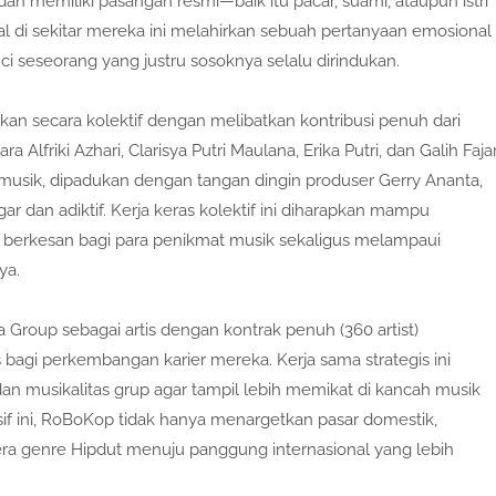
 memiliki pasangan resmi—baik itu pacar, suami, ataupun istri
sial di sekitar mereka ini melahirkan sebuah pertanyaan emosional
seseorang yang justru sosoknya selalu dirindukan.
rjakan secara kolektif dengan melibatkan kontribusi penuh dari
 Alfriki Azhari, Clarisya Putri Maulana, Erika Putri, dan Galih Faja
 musik, dipadukan dengan tangan dingin produser Gerry Ananta,
r dan adiktif. Kerja keras kolektif ini diharapkan mampu
rkesan bagi para penikmat musik sekaligus melampaui
ya.
oup sebagai artis dengan kontrak penuh (360 artist)
bagi perkembangan karier mereka. Kerja sama strategis ini
an musikalitas grup agar tampil lebih memikat di kancah musik
f ini, RoBoKop tidak hanya menargetkan pasar domestik,
a genre Hipdut menuju panggung internasional yang lebih