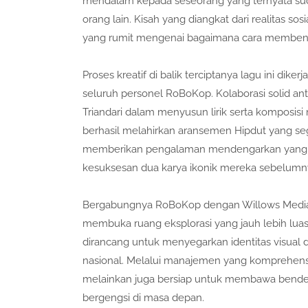
mendalam kepada seseorang yang ternyata sudah
orang lain. Kisah yang diangkat dari realitas so
yang rumit mengenai bagaimana cara membenci 
Proses kreatif di balik terciptanya lagu ini dike
seluruh personel RoBoKop. Kolaborasi solid antara
Triandari dalam menyusun lirik serta komposisi
berhasil melahirkan aransemen Hipdut yang sega
memberikan pengalaman mendengarkan yang be
kesuksesan dua karya ikonik mereka sebelumn
Bergabungnya RoBoKop dengan Willows Media Gr
membuka ruang eksplorasi yang jauh lebih luas 
dirancang untuk menyegarkan identitas visual d
nasional. Melalui manajemen yang komprehensi
melainkan juga bersiap untuk membawa bender
bergengsi di masa depan.