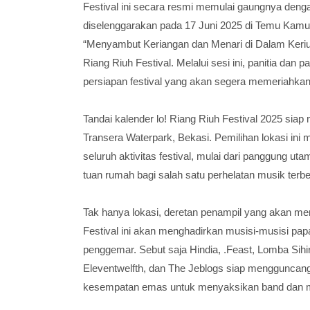
Festival ini secara resmi memulai gaungnya deng
diselenggarakan pada 17 Juni 2025 di Temu Kamu B
“Menyambut Keriangan dan Menari di Dalam Keri
Riang Riuh Festival. Melalui sesi ini, panitia dan 
persiapan festival yang akan segera memeriahkan
Tandai kalender lo! Riang Riuh Festival 2025 siap 
Transera Waterpark, Bekasi. Pemilihan lokasi i
seluruh aktivitas festival, mulai dari panggung uta
tuan rumah bagi salah satu perhelatan musik terbes
Tak hanya lokasi, deretan penampil yang akan me
Festival ini akan menghadirkan musisi-musisi papa
penggemar. Sebut saja Hindia, .Feast, Lomba Sihir
Eleventwelfth, dan The Jeblogs siap mengguncan
kesempatan emas untuk menyaksikan band dan mus