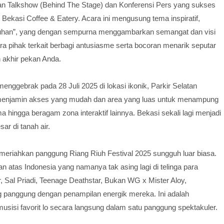
an Talkshow (Behind The Stage) dan Konferensi Pers yang sukses
ekasi Coffee & Eatery. Acara ini mengusung tema inspiratif,
uhan”, yang dengan sempurna menggambarkan semangat dan visi
para pihak terkait berbagi antusiasme serta bocoran menarik seputar
 akhir pekan Anda.
menggebrak pada 28 Juli 2025 di lokasi ikonik, Parkir Selatan
ni menjamin akses yang mudah dan area yang luas untuk menampung
ma hingga beragam zona interaktif lainnya. Bekasi sekali lagi menjadi
ar di tanah air.
meriahkan panggung Riang Riuh Festival 2025 sungguh luar biasa.
n atas Indonesia yang namanya tak asing lagi di telinga para
, Sal Priadi, Teenage Deathstar, Bukan WG x Mister Aloy,
g panggung dengan penampilan energik mereka. Ini adalah
isi favorit lo secara langsung dalam satu panggung spektakuler.