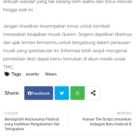
sebuah warisan yang tak lekang oleh waktu dan terus relevan
hingga saat ini.
Jangan lewatkan kesempatan emas untuk kembali
merasakan keajaiban musik Queen. Segera dapatkan tiketnya
dan ajak teman-temanmu untuk bergabung dalam perayaan
musik yang spektakuler ini. Informasi lebih lanjut mengenai
pembelian tiket dapat kamu temukan di akun media sosial
TMC.
Tags
events
News
Facebook
Twi
Wh
OLDER
NEWER
Bersiaplah! Rockaroma Festival
Konser The Script Umumkan
tter
atsa
2024 Hadirkan Pengalaman Tak
Kategori Baru Festival B
Terlupakan
pp