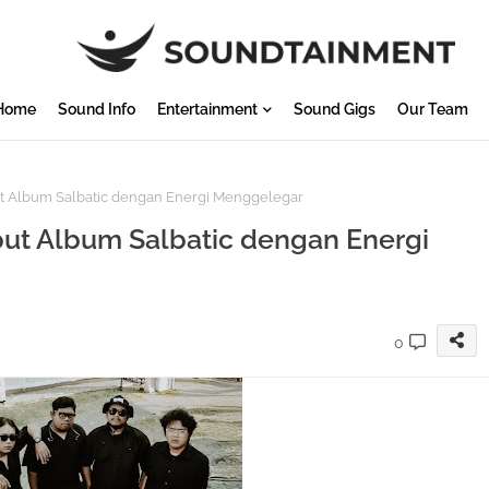
Home
Sound Info
Entertainment
Sound Gigs
Our Team
t Album Salbatic dengan Energi Menggelegar
but Album Salbatic dengan Energi
0