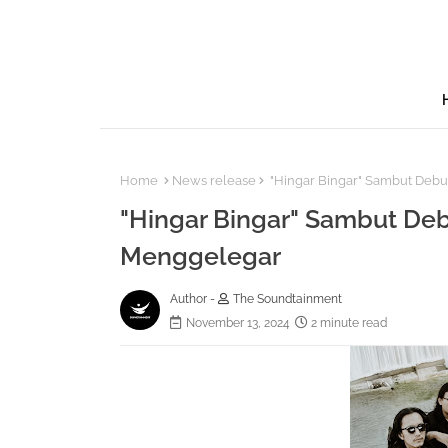
Home
News release
"Hingar Bingar" Sambut Debu
"Hingar Bingar" Sambut De
Menggelegar
Author -
The Soundtainment
November 13, 2024
2 minute read