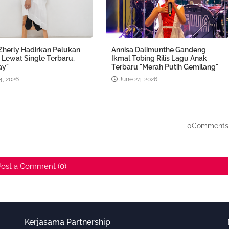
Zherly Hadirkan Pelukan
Annisa Dalimunthe Gandeng
 Lewat Single Terbaru,
Ikmal Tobing Rilis Lagu Anak
ay"
Terbaru "Merah Putih Gemilang"
4, 2026
June 24, 2026
0Comments
Post a Comment (0)
Kerjasama Partnership