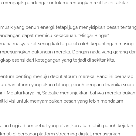
h mengajak pendengar untuk merenungkan realitas di sekitar
n musik yang penuh energi, tetapi juga menyisipkan pesan tentan
ndangan dapat memicu kekacauan. "Hingar Bingar"
i mana masyarakat sering kali terpecah oleh kepentingan masing-
memperjuangkan dukungan mereka. Dengan nada yang garang da
p esensi dari ketegangan yang terjadi di sekitar kita.
momentum penting menuju debut album mereka. Band ini berharap
seluruhan album yang akan datang, penuh dengan dinamika suara
berani. Melalui karya ini, Salbatic menunjukkan bahwa mereka bukan
miliki visi untuk menyampaikan pesan yang lebih mendalam
jalan bagi album debut yang dijanjikan akan lebih penuh kejutan
nikmati di berbagai platform streaming digital, menawarkan