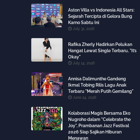
Aston Villa vs Indonesia All Stars:
Sejarah Tercipta di Gelora Bung
Karno Sabtu Ini
July 31, 2026
Rafika Zherly Hadirkan Pelukan
Hangat Lewat Single Terbaru, "It’s
Okay"
July 14, 2026
Annisa Dalimunthe Gandeng
Ikmal Tobing Rilis Lagu Anak
Terbaru "Merah Putih Gemilang"
June 24, 2026
Kolaborasi Magis Bersama Eko
Nugroho dalam "Celebrate the
Joy", Prambanan Jazz Festival
2026 Siap Sajikan Hiburan
Menawan