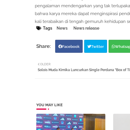
pengalaman mendengarkan yang tak terlupakan 
bahwa karya mereka dapat menginspirasi penden
kali terabaikan di tengah gemuruh kehidupan se
Tags
News
News release
Facebook
Twitter
Whatsa
OLDER
Solois Muda Kimika Luncurkan Single Perdana "Box of T
YOU MAY LIKE