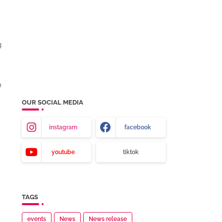
g
n
OUR SOCIAL MEDIA
instagram
facebook
youtube
tiktok
TAGS
events
News
News release