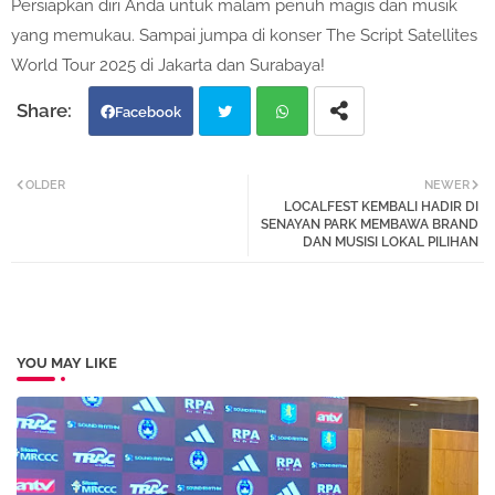
Persiapkan diri Anda untuk malam penuh magis dan musik
yang memukau. Sampai jumpa di konser The Script Satellites
World Tour 2025 di Jakarta dan Surabaya!
Facebook
Twi
Wh
OLDER
NEWER
LOCALFEST KEMBALI HADIR DI
tter
atsa
SENAYAN PARK MEMBAWA BRAND
DAN MUSISI LOKAL PILIHAN
pp
YOU MAY LIKE