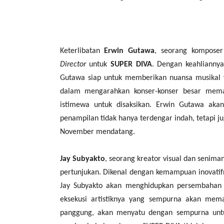
Keterlibatan
Erwin Gutawa
, seorang kompose
Director
untuk
SUPER DIVA
. Dengan keahliann
Gutawa siap untuk memberikan nuansa musikal y
dalam mengarahkan konser-konser besar mema
istimewa untuk disaksikan. Erwin Gutawa ak
penampilan tidak hanya terdengar indah, tetapi
November mendatang.
Jay Subyakto
, seorang kreator visual dan senima
pertunjukan. Dikenal dengan kemampuan inovati
Jay Subyakto akan menghidupkan persembahan mu
eksekusi artistiknya yang sempurna akan memas
panggung, akan menyatu dengan sempurna untu