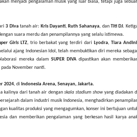
kan menjadi pengalaman musik yang luar biasa, tetapi juga sebua
ari
3 Diva
tanah air:
Kris Dayanti
,
Ruth Sahanaya
, dan
Titi DJ
. Ketig
 dengan suara merdu dan penampilannya yang selalu istimewa.
uper Girls
LTZ
, trio berbakat yang terdiri dari
Lyodra
,
Tiara Andini
 melalui ajang Indonesian Idol, telah membuktikan diri mereka sebaga
Kolaborasi mereka dalam
SUPER DIVA
dipastikan akan memberika
 pada November nanti.
r 2024
, di
Indonesia Arena, Senayan, Jakarta.
 kalinya dari tanah air dengan
skala stadium show
yang diadakan d
ersejarah dalam industri musik Indonesia, menghadirkan penampila
engan kualitas produksi yang mengagumkan, konser ini bertujuan untu
nesia dan memberikan pengalaman yang berkesan hasil karya ana