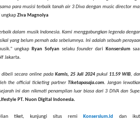
ama para musisi terbaik tanah air 3 Diva dengan music director ma
"
ungkap
Ziva Magnolya
 terbaik dalam musik Indonesia. Kami menggabungkan legenda denga
kal yang belum pernah ada sebelumnya. Ini adalah sebuah perayaa
musik
." ungkap
Ryan Sofyan
selaku
founder
dari
Konsersium
saa
f Jakarta.
 dibeli secara online pada
Kamis, 25 Juli 2024
pukul
11.59 WIB
, da
h the official ticketing partner
Tiketapasaja.com
. Jangan lewatka
ejarah ini dan nikmati penampilan luar biasa dari 3 DIVA dan Supe
Lifestyle PT. Nuon Digital Indonesia.
lian tiket, kunjungi situs remi
Konsersium.id
dan ikut