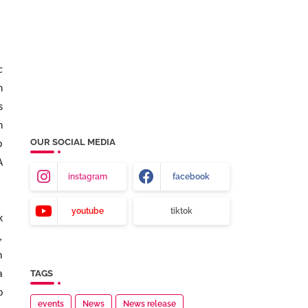
c
n
s
n
OUR SOCIAL MEDIA
p
A
instagram
facebook
youtube
tiktok
k
,
n
TAGS
a
o
events
News
News release