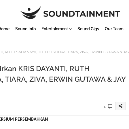
Home
Sound Info
Entertainment
Sound Gigs
Our Team
I, RUTH SAHANAYA, TITI DJ, LYODRA, TIARA, ZIVA, ERWIN GUTAWA & JA
rkan KRIS DAYANTI, RUTH
A, TIARA, ZIVA, ERWIN GUTAWA & JAY
0
ERSIUM PERSEMBAHKAN