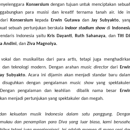
penyelenggara
Konsersium
dengan tujuan untuk menciptakan sebua
gabungkan para musisi dan kreatif ternama tanah air. Ide in
r
dari
Konsersium
kepada
Erwin Gutawa
dan
Jay Subyakto
, yan
uat sebuah pertunjukan berskala
indoor stadium show
di
Indonesi
endaris Indonesia yaitu
Kris Dayanti
,
Ruth Sahanaya
, dan
Titi DJ
a Andini
,
dan
Ziva Magnolya.
vokal dan musikalitas dari para artis, tetapi juga menghadirka
g dan teknologi modern. Dengan arahan
music director
dari
Erwi
Jay Subyakto
. Acara ini dijamin akan menjadi standar baru dala
an disuguhkan dengan pengalaman
music show
yang spektakuler
. Dengan pengalaman dan keahlian dibalik nama besar
Erwi
kan menjadi pertunjukan yang spektakuler dan megah.
dan kekuatan musik Indonesia dalam satu panggung. Denga
ukau dan penampilan para Diva yang luar biasa, kami berusah