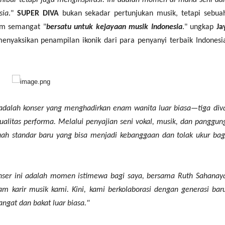
bur tetapi juga menginspirasi. Ini adalah momen di mana seni da
sia
."
SUPER DIVA
bukan sekadar pertunjukan musik, tetapi sebua
am semangat "
bersatu untuk kejayaan musik Indonesia
." ungkap
Ja
menyaksikan penampilan ikonik dari para penyanyi terbaik Indonesi
adalah konser yang menghadirkan enam wanita luar biasa—tiga div
litas performa. Melalui penyajian seni vokal, musik, dan panggun
ah standar baru yang bisa menjadi kebanggaan dan tolak ukur bag
nser ini adalah momen istimewa bagi saya, bersama Ruth Sahanay
am karir musik kami. Kini, kami berkolaborasi dengan generasi bar
angat dan bakat luar biasa."