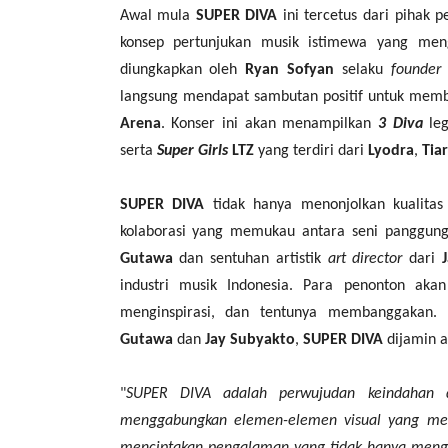
Awal mula
SUPER DIVA
ini tercetus dari pihak 
konsep pertunjukan musik istimewa yang meng
diungkapkan oleh
Ryan Sofyan
selaku
founde
langsung mendapat sambutan positif untuk memb
Arena
. Konser ini akan menampilkan
3 Diva
leg
serta
Super Girls
LTZ
yang terdiri dari
Lyodra
,
Tiar
SUPER DIVA
tidak hanya menonjolkan kualitas 
kolaborasi yang memukau antara seni panggun
Gutawa
dan sentuhan artistik
art director
dari
industri musik Indonesia. Para penonton ak
menginspirasi, dan tentunya membanggakan
Gutawa
dan
Jay Subyakto
,
SUPER DIVA
dijamin a
"
SUPER DIVA adalah perwujudan keindahan 
menggabungkan elemen-elemen visual yang mem