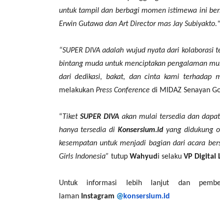
untuk tampil dan berbagi momen istimewa ini bers
Erwin Gutawa dan Art Director mas Jay Subiyakto.
“SUPER DIVA adalah wujud nyata dari kolaborasi
bintang muda untuk menciptakan pengalaman musi
dari dedikasi, bakat, dan cinta kami terhadap 
melakukan
Press Conference
di MIDAZ Senayan Gol
“
Tiket
SUPER DIVA
akan mulai tersedia dan dapat
hanya tersedia di
Konsersium.id
yang didukung ole
kesempatan untuk menjadi bagian dari acara bers
Girls Indonesia”
tutup
Wahyud
i selaku
VP Digital 
Untuk informasi lebih lanjut dan pembe
laman
Instagram
@
konsersium.id