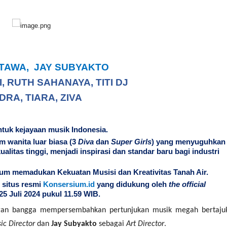
ITAWA, JAY SUBYAKTO
, RUTH SAHANAYA, TITI DJ
DRA, TIARA, ZIVA
tuk kejayaan musik Indonesia.
 wanita luar biasa (3
Diva
dan
Super Girls
) yang menyuguhkan
litas tinggi, menjadi inspirasi dan standar baru bagi industri
um memadukan Kekuatan Musisi dan Kreativitas Tanah Air.
 situs resmi
Konsersium.id
yang didukung oleh
the official
25 Juli 2024 pukul 11.59 WIB.
an bangga mempersembahkan pertunjukan musik megah bertaju
ic Director
dan
Jay Subyakto
sebagai
Art Director
.