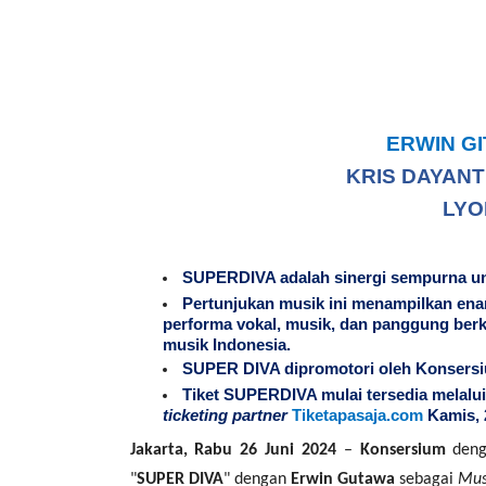
ERWIN G
KRIS DAYANTI
LYO
SUPERDIVA adalah sinergi sempurna un
Pertunjukan musik ini menampilkan enam
performa vokal, musik, dan panggung berkua
musik Indonesia.
SUPER DIVA dipromotori oleh Konsersi
Tiket SUPERDIVA mulai tersedia melalui
ticketing partner
Tiketapasaja.com
Kamis, 
Jakarta, Rabu 26 Juni 2024
–
Konsersium
deng
"
SUPER DIVA
" dengan
Erwin Gutawa
sebagai
Mus