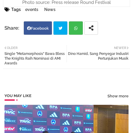
Photo source: Press release Round Festival
Tags
events
News
Facebook
Twi
Wh
OLDER
NEWER
Single "Metamorphosis" Bawa Bless
Dino Hamid, Sang Penyegar Industri
tter
atsa
The Knights Raih Nominasi di AMI
Pertunjukan Musik
Awards
pp
YOU MAY LIKE
Show more